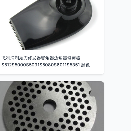
飞利浦剃须刀修发器鬓角器边角器修剪器
S512S5000S5091S5080S6011S5351 黑色