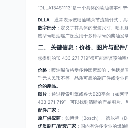
“DLLA134S1113”是一个具体的喷油
DLLA
：通常表示该喷油嘴为节流轴针式，具
数字部分
：定义了其具体的安装尺寸、喷孔
该型号喷油嘴广泛应用于多种型号的柴油发
二、 关键信息：价格、图片与配件
您提到的“0 433 271 719”很可能
价格
：喷油嘴价格受多种因素影响，包括是
千元人民币不等；品质可靠的副厂件或专业
价的產品。
图片
：通过搜索引擎或各大B2B平台（如阿里巴
433 271 719”，可以找到清晰的产品
配件厂家
：
原厂供应商
：如博世（Bosch）、德尔福（De
优质副厂/配套厂家
：国内有许多专业的燃油