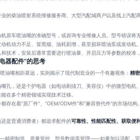
专业的柴油喷射系统维修服务商、大型汽配城商户以及线上汽配
动机原车喷油嘴的准确型号，或咨询专业维修人员。型号错误将
发动机动力不足、冒黑烟、油耗剧增，甚至损坏喷油泵或发动机
具和技术，安装后通常需要进行喷油量、开启压力等参数的校准
电器配件”的思考
油喷油嘴相距甚远，实则揭示了现代制造业的一个有趣视角：
精密
油嘴孔，还是个护电器（如电动剃须刀、美容仪）中的微型电机
往能在多个精密领域实现技术迁移。
都存在着“原厂件”、“OEM/ODM件”和“兼容替代件”的市场
员还是普通消费者）都追求配件的
可靠性、性能匹配性、获取便
——精密制造、质量管控、型号数据库管理——如果加以适配，