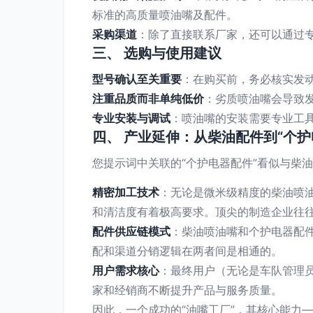
标准的高质量喷油嘴及配件。
采购渠道
：除了直接联系厂家，还可以通过
三、 选购与使用建议
型号确认至关重要
：在购买前，务必核实发
注重品质而非单纯低价
：劣质喷油嘴会导致
专业安装与调试
：喷油嘴的安装需要专业工
四、 产业延伸：从柴油配件到“个护
您提示词中关联的“个护电器配件”看似与柴
精密加工技术
：无论是微米级精度的柴油喷
和清洁度有着极高要求。顶尖的制造企业往
配件供应链模式
：柴油喷油嘴和个护电器配件
配和渠道分销逻辑在两者间是相通的。
用户需求核心
：最终用户（无论是车队管理
家和经销商不断提升产品与服务质量。
因此，一个成功的“油嘴工厂”，其核心能力