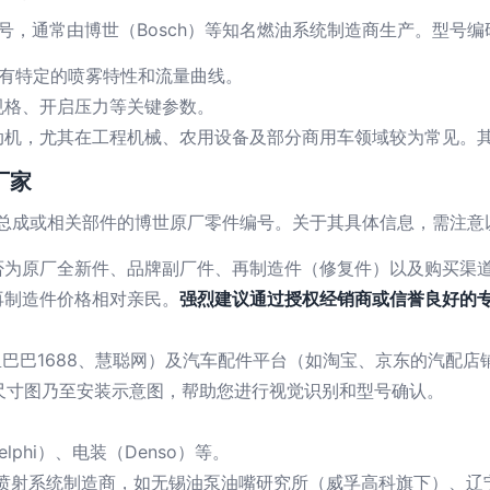
嘴零件型号，通常由博世（Bosch）等知名燃油系统制造商生产。型
有特定的喷雾特性和流量曲线。
规格、开启压力等关键参数。
动机，尤其在工程机械、农用设备及部分商用车领域较为常见。
厂家
是该喷油嘴总成或相关部件的博世原厂零件编号。关于其具体信息，需注
否为原厂全新件、品牌副厂件、再制造件（修复件）以及购买渠
再制造件价格相对亲民。
强烈建议通过授权经销商或信誉良好的
巴1688、慧聪网）及汽车配件平台（如淘宝、京东的汽配店铺），输入
图片、尺寸图乃至安装示意图，帮助您进行视觉识别和型号确认。
lphi）、电装（Denso）等。
喷射系统制造商，如无锡油泵油嘴研究所（威孚高科旗下）、辽