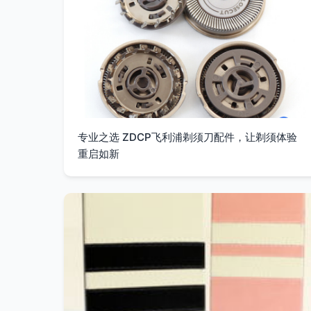
专业之选 ZDCP飞利浦剃须刀配件，让剃须体验
重启如新